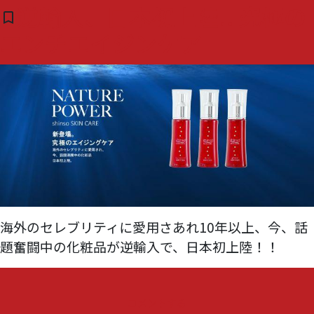
タグ:
shinso glow
逆輸入、日本初上陸!! 究極の
bookmark_border
( 0 )
エンチエイジンケア
海外のセレブリティに愛用さあれ10年以上、今、話
題奮闘中の化粧品が逆輸入で、日本初上陸！！
『逆
コメントする