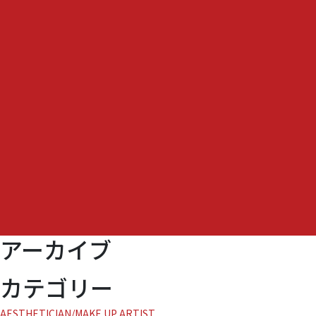
輸
入、
日
本
初
上
陸!!
究
極
の
エ
ン
チ
エ
イ
ジ
アーカイブ
ン
ケ
ア 』
カテゴリー
に
AESTHETICIAN/MAKE UP ARTIST