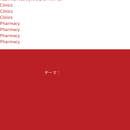
Clinics
Clinics
Clinics
Pharmacy
Pharmacy
Pharmacy
Pharmacy
keyboard_arrow_up
テーマ：
Noto Simple