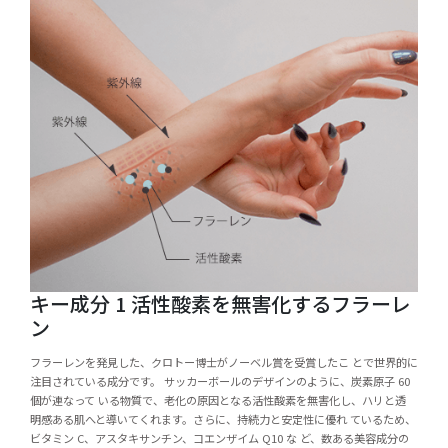
キー成分 1 活性酸素を無害化するフラーレ
ン
フラーレンを発見した、クロトー博士がノーベル賞を受賞したこ とで世界的に
注目されている成分です。 サッカーボールのデザインのように、炭素原子 60
個が連なって いる物質で、老化の原因となる活性酸素を無害化し、ハリと透
明感ある肌へと導いてくれます。さらに、持続力と安定性に優れ ているため、
ビタミン C、アスタキサンチン、コエンザイム Q10 な ど、数ある美容成分の