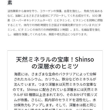
素
活性酵素から身体を守り、コラーゲンの保護、血管を強化し、 免疫力を高める
など、加齢によるさまざまな症状にアプローチし てくれる成分です。 SOD 酵
素（スーパーオキシドジスムターゼ） とビタミンＥ、ビタミンＣを同時に摂取
することで、体内での持続 時間を引き延ばす相乗効果が分かっています(ビタ
ミンＥ、ビタ ミンＣの体内での持続時間は 3 時間）。また、毛細血管を強化
し、 細胞を保護してくれるため、美肌や老化防止につながります。
天然ミネラルの宝庫！Shinso
の深層水のヒミツ
海底には、さまざまな生命のバクテリアによって分解
されたカルシウム、カリウム、鉄分などのミネラルが
沈んで います。つまり深層水は天然ミネラルの宝庫な
のです。 Shinso に配合されている深層水には天然ミネ
ラルが 60 種類以上含まれており、そのおかげで肌リズ
ムが改善。さらに、肌内部のセラミドを活性化し、水
分保持力も アップします。そして、深層水は肌と同じ