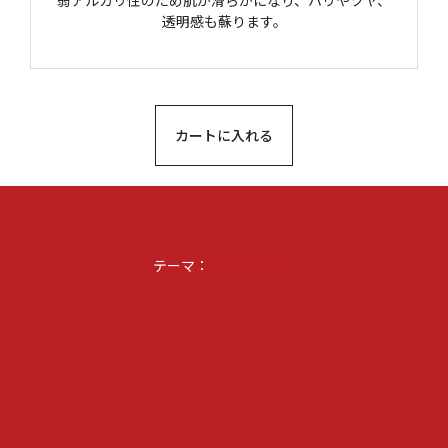
弱アルカリ性のため肌が滑らかになり、ハリやツヤ、
透明感も蘇ります。
カートに入れる
keyboard_arrow_up
テーマ：
Noto Simple