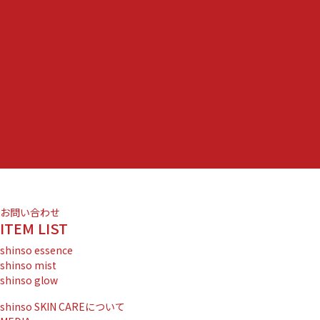
お問い合わせ
ITEM LIST
shinso essence
shinso mist
shinso glow
shinso SKIN CAREについて