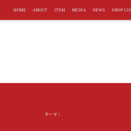
HOME
ABOUT
ITEM
MEDIA
NEWS
SHOP LI
keyboard_arrow_up
テーマ：
Noto Simple