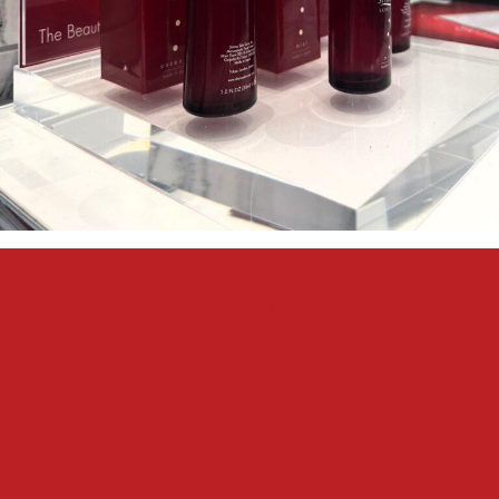
『東
コメントする
京・
青
山
に
あ
る
『AYOMOT』
に