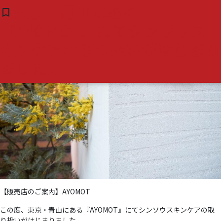
タグ:
#南青山
東京・青山にある
bookmark_border
( 0 )
『AYOMOT』にてシンソウス
キンケアの取り扱いがはじまり
ました。
【販売店のご案内】AYOMOT
この度、東京・青山にある『AYOMOT』にてシンソウスキンケアの取
り扱いがはじまりました。