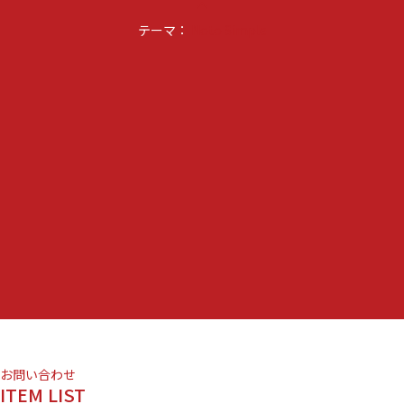
keyboard_arrow_up
の
テーマ：
女
Noto Simple
～」』-
竹
下
景
子
さ
ん、
元
AKB48
の
北
原
里
英
さ
ん』
に
お問い合わせ
ITEM LIST