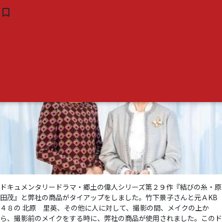
タグ:
北原里英
『郷土の偉人シリーズ第２９
bookmark_border
( 0 )
作「結びの糸・原田茂～洋装へ
の扉を開いた火の国の女
～」』- 竹下景子さん、元
AKB48の北原里英さん
ドキュメンタリードラマ・郷土の偉人シリーズ第２９作『結びの糸・原
田茂』と弊社の商品がタイアップをしました。竹下景子さんと元ＡKB
４８の 北原 里英、その他に人に対して、撮影の間、メイクの上か
ら、撮影前のメイクをする時に、弊社の商品が使用されました。このド