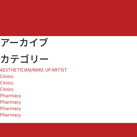
作
「結
び
の
糸・
アーカイブ
原
田
茂
カテゴリー
～
洋
AESTHETICIAN/MAKE UP ARTIST
装
Clinics
へ
Clinics
の
Clinics
扉
Pharmacy
を
Pharmacy
開
Pharmacy
い
Pharmacy
た
火
の
国