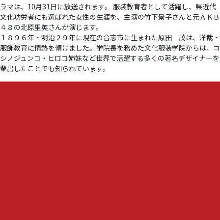
ラマは、10月31日に放送されます。 服装教育者として活躍し、県近代
文化功労者にも選ばれた女性の生涯を、主演の竹下景子さんと元ＡＫＢ
４８の北原里英さんが演じます。
１８９６年・明治２９年に現在の合志市に生まれた原田 茂は、洋裁・
服飾教育に情熱を傾けました。学院長を務めた文化服装学院からは、コ
シノジュンコ・ヒロコ姉妹など世界で活躍する多くの著名デザイナーを
輩出したことでも知られています。
『『郷
コメントする
土
の
偉
人
シ
リ
ー
ズ
第
２
９