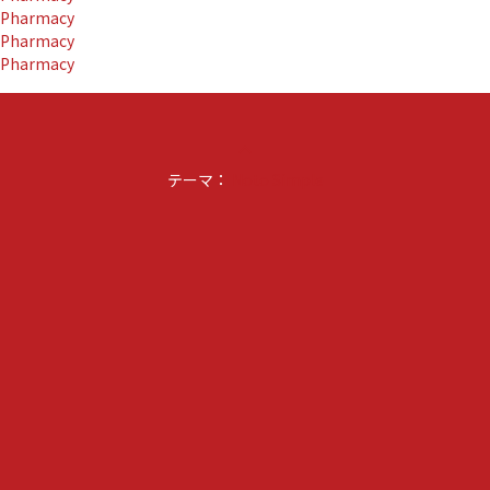
Pharmacy
カ
Pharmacy
ッ
Pharmacy
プ
2023」
副
賞
keyboard_arrow_up
に
テーマ：
選
Noto Simple
ば
れ
ま
し
た』
に