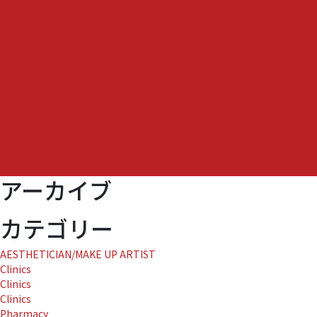
プ
ロ
ゴ
ル
フ
マ
ッ
チ
全
菅
協・
三
アーカイブ
光
ソ
フ
カテゴリー
ラ
ン
AESTHETICIAN/MAKE UP ARTIST
「レ
Clinics
デ
Clinics
ィ
Clinics
ー
Pharmacy
ス