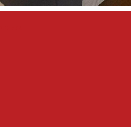
『『with
コメントする
online』
で,
シ
ン
ソ
ウ
ス
キ
ン
ケ
ア
の
ト
リ
ー
ト