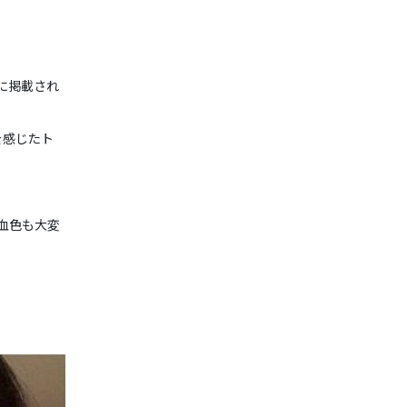
e』に掲載され
を感じたト
血色も大変