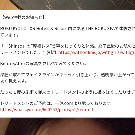
【Web掲載のお知らせ】
ROKU KYOTO LXR Hotels & Resort内にあるTHE ROKU 
ています。
『「Shinso」の”摩擦レス”美容をじっくりと体感。終了直後のお
リートメントでした。』(引用:
https://withonline.jp/withgirls/withg
Before/Afterの写真を見比べてみてください。
浮腫が取れてフェイスラインがキュッと引き上がり、透明感が上がって
よく見えます。
たった１度の施術で従来のトリートメントのように揉みほぐしたりせず
トリートメントのご予約は、一休.comより承っております。
https://spa.ikyu.com/660263/plans/51/?num=1