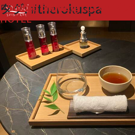
タグ:
#therokuspa
『with online』で,
Shinso Glowing Lift 
bookmark_border
bookmark_border
HOTEL