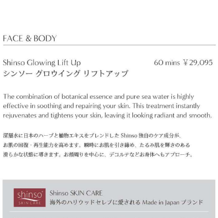
メ
ン
ト
体
験
が
掲
載』
に