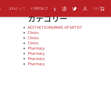
アーカイブ
体験が掲載
） 60分 – ROKU KYOTO
( 0 )
ST
COMPANY
CONTACT
カテゴリー
AESTHETICIAN/MAKE UP ARTIST
Clinics
Clinics
Clinics
Pharmacy
Pharmacy
Pharmacy
Pharmacy