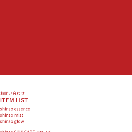
お問い合わせ
ITEM LIST
shinso essence
shinso mist
shinso glow
shinso SKIN CAREについて