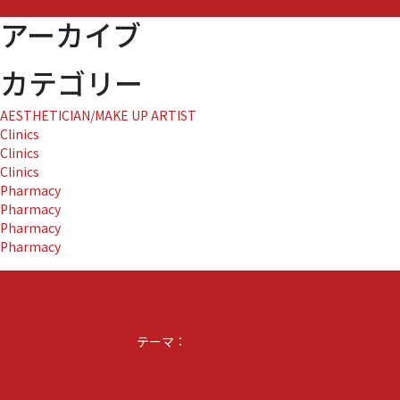
ッ
アーカイブ
プ
の
お
カテゴリー
知
ら
AESTHETICIAN/MAKE UP ARTIST
せ』
Clinics
に
Clinics
Clinics
Pharmacy
Pharmacy
Pharmacy
Pharmacy
keyboard_arrow_up
テーマ：
Noto Simple