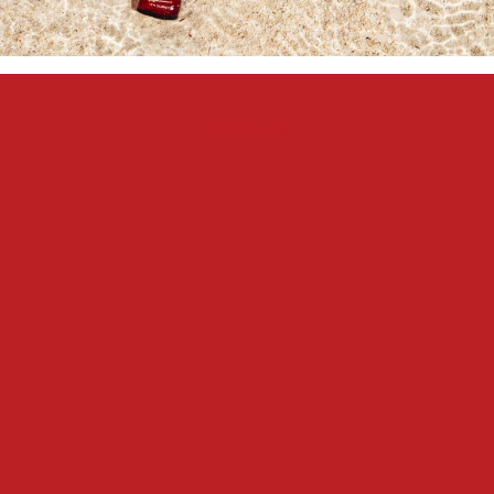
『テ
コメントする
レ
ビ
東
京
「弁
護
士
ソ
ド
ム」
と
の
タ
イ
ア