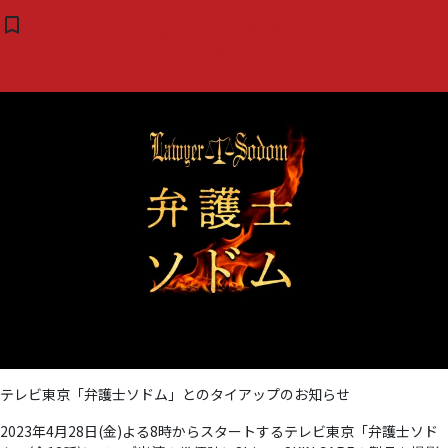
タグ:
#shinso
テレビ東京「弁護士ソドム」
bookmark_border
( 0 )
とのタイアップのお知らせ
テレビ東京「弁護士ソドム」とのタイアップのお知らせ
2023年4月28日(金)よる8時からスタートするテレビ東京「弁護士ソド