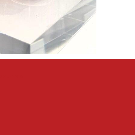
『東
コメントする
京・
青
山
に
あ
る
『AYOMOT』
に
て