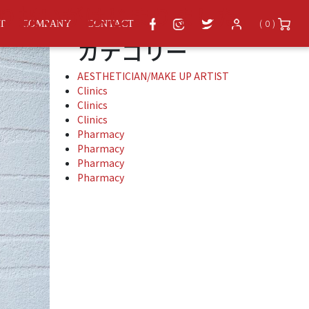
アーカイブ
取り扱いがはじまりました。
( 0 )
ST
COMPANY
CONTACT
カテゴリー
AESTHETICIAN/MAKE UP ARTIST
Clinics
Clinics
Clinics
Pharmacy
Pharmacy
Pharmacy
Pharmacy