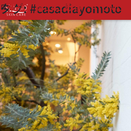
タグ:
#casadiayomoto
東京・青山にある『AYOM
bookmark_border