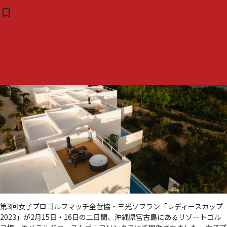
タグ:
＃こすらない究極
第3回女子プロゴルフマッチ
bookmark_border
( 0 )
全菅協・三光ソフラン「レディ
の美容液
ースカップ2023」副賞に選ば
れました
第3回女子プロゴルフマッチ全菅協・三光ソフラン「レディースカップ
2023」が2月15日・16日の二日間、沖縄県宮古島にあるリゾートゴル