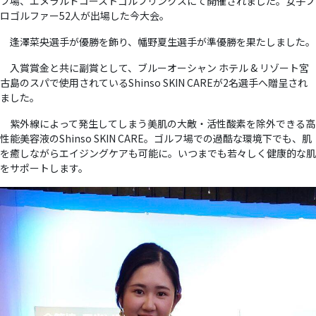
フ場、エメラルドコーストゴルフリンクスにて開催されました。女子プ
ロゴルファー52人が出場した今大会。
逢澤菜央選手が優勝を飾り、幡野夏生選手が準優勝を果たしました。
入賞賞金と共に副賞として、ブルーオーシャン ホテル & リゾート宮
古島のスパで使用されているShinso SKIN CAREが2名選手へ贈呈され
ました。
紫外線によって発生してしまう美肌の大敵・活性酸素を除外できる高
性能美容液のShinso SKIN CARE。ゴルフ場での過酷な環境下でも、肌
を癒しながらエイジングケアも可能に。いつまでも若々しく健康的な肌
をサポートします。