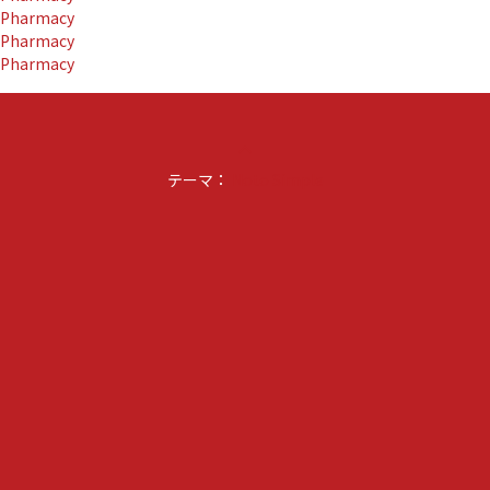
Pharmacy
カ
Pharmacy
ッ
Pharmacy
プ
2023」
副
賞
keyboard_arrow_up
に
テーマ：
選
Noto Simple
ば
れ
ま
し
た』
に