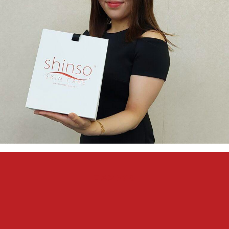
『第
コメントする
3
回
女
子