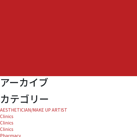
プ
ロ
ゴ
ル
フ
マ
ッ
チ
全
菅
協・
三
アーカイブ
光
ソ
フ
カテゴリー
ラ
ン
AESTHETICIAN/MAKE UP ARTIST
「レ
Clinics
デ
Clinics
ィ
Clinics
ー
Pharmacy
ス