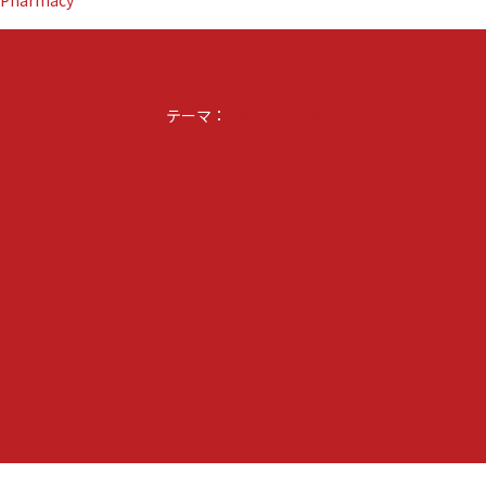
keyboard_arrow_up
テーマ：
Noto Simple