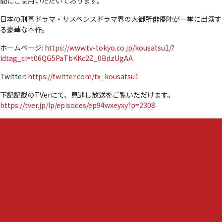
間にご使用いただいております。
日本の刑事ドラマ・サスペンスドラマ界の大御所俳優陣が一挙に出演す
る豪華な本作。
ホームページ:
https://www.tv-tokyo.co.jp/kousatsu1/?
ldtag_cl=t06QG5PaTbKKc2Z_0BdzUgAA
Twitter:
https://twitter.com/tx_kousatsu1
下記記載のTVerにて、見逃し放送をご覧いただけます。
https://tver.jp/lp/episodes/ep94wxeyxy?p=2308
『「警
コメントする
視
庁
考
察
一
課」
と