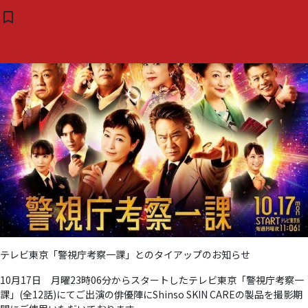
タグ:
#警視庁考察一課
「警視庁考察一課」とのタイ
bookmark_border
( 0 )
アップのお知らせ
テレビ東京「警視庁考察一課」とのタイアップのお知らせ
10月17日 月曜23時06分からスタートしたテレビ東京「警視庁考察一
課」(全12話)にてご出演の俳優陣にShinso SKIN CAREの製品を撮影期