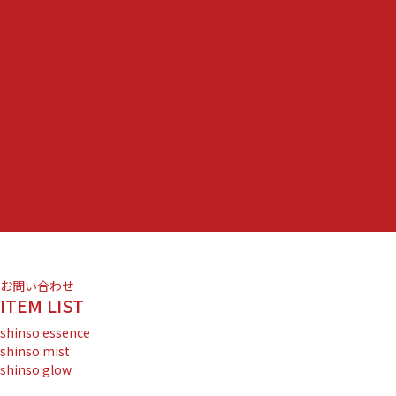
お問い合わせ
ITEM LIST
shinso essence
shinso mist
shinso glow