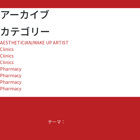
ル
アーカイブ
テ
2
～
カテゴリー
お
隣
AESTHETICIAN/MAKE UP ARTIST
さ
Clinics
ん
Clinics
は
Clinics
殺
Pharmacy
人
Pharmacy
犯！？
Pharmacy
～
Pharmacy
の
タ
イ
ア
keyboard_arrow_up
ッ
テーマ：
プ』
Noto Simple
に