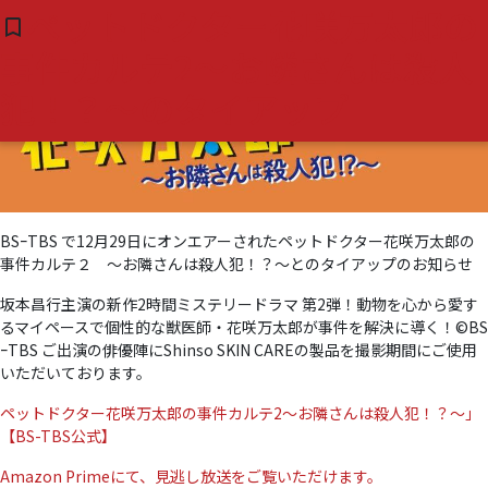
タグ:
#犬
ペットドクター花咲万太郎の
bookmark_border
( 0 )
事件カルテ2～お隣さんは殺人
犯！？～のタイアップ
BSｰTBS で12月29日にオンエアーされたペットドクター花咲万太郎の
事件カルテ２ ～お隣さんは殺人犯！？～とのタイアップのお知らせ
坂本昌行主演の新作2時間ミステリードラマ 第2弾！動物を心から愛す
るマイペースで個性的な獣医師・花咲万太郎が事件を解決に導く！©BS
ｰTBS ご出演の俳優陣にShinso SKIN CAREの製品を撮影期間にご使用
いただいております。
ペットドクター花咲万太郎の事件カルテ2～お隣さんは殺人犯！？～」
【BS-TBS公式】
Amazon Primeにて、見逃し放送をご覧いただけます。