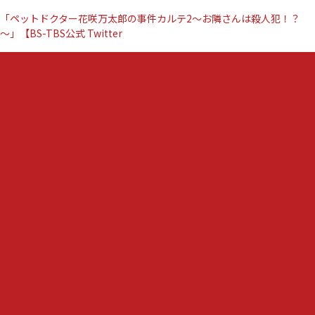
「ペットドクター花咲万太郎の事件カルテ2～お隣さんは殺人犯！？
～」【BS-TBS公式 Twitter
『ペ
コメントする
ッ
ト
ド
ク
タ
ー
花
咲
万
太
郎
の
事
件
カ