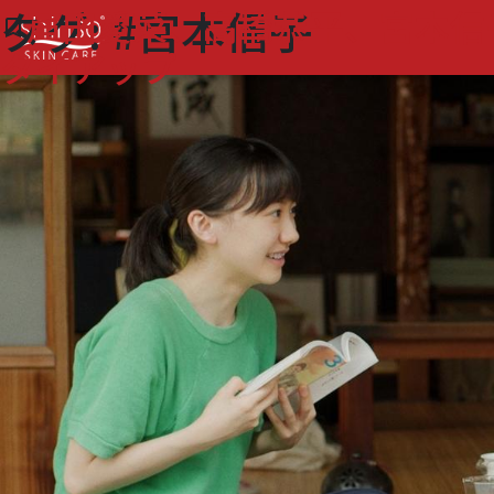
タグ:
#宮本信子
芦田愛菜、高橋恭平、宮本信
bookmark_border
タイアップ