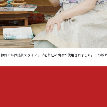
縁側の映画撮影でタイアップを弊社の商品が使用されました。この映画は
『芦
コメントする
田
愛
菜、
高
橋