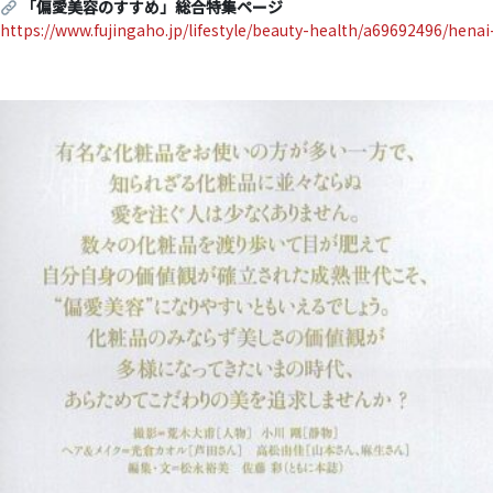
「偏愛美容のすすめ」総合特集ページ
https://www.fujingaho.jp/lifestyle/beauty-health/a69692496/hena