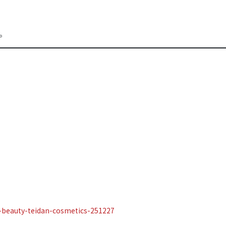
。
i-beauty-teidan-cosmetics-251227