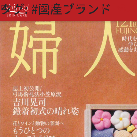
タグ:
#国産ブランド
シンソウスキンケア が『婦人
bookmark_border