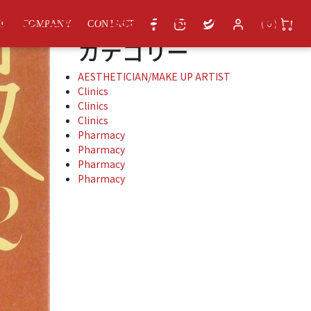
アーカイブ
れました。「偏愛美容のすすめ」
( 0 )
ST
COMPANY
CONTACT
カテゴリー
AESTHETICIAN/MAKE UP ARTIST
Clinics
Clinics
Clinics
Pharmacy
Pharmacy
Pharmacy
Pharmacy