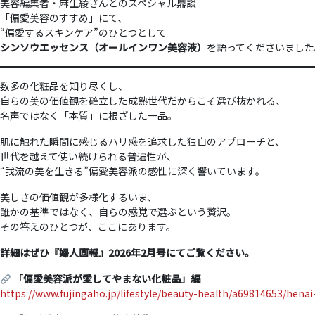
美容編集者・麻生綾さんとのスペシャル鼎談
「偏愛美容のすすめ」にて、
“偏愛するスキンケア”のひとつとして
シンソウエッセンス（オールインワン美容液）
を語ってくださいました
数多の化粧品を知り尽くし、
自らの美の価値観を確立した成熟世代だからこそ選び抜かれる、
名声ではなく「本質」に根ざした一品。
肌に触れた瞬間に感じるハリ感を追求した独自のアプローチと、
世代を越えて使い続けられる普遍性が、
“我流の美を生きる”偏愛美容派の感性に深く響いています。
美しさの価値観が多様化するいま、
誰かの基準ではなく、自らの感覚で選ぶという贅沢。
その答えのひとつが、ここにあります。
詳細はぜひ『婦人画報』2026年2月号にてご覧ください。
「偏愛美容派が愛してやまない化粧品」編
https://www.fujingaho.jp/lifestyle/beauty-health/a69814653/hena