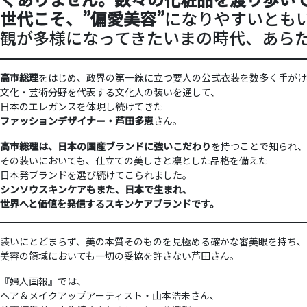
世代こそ、”偏愛美容”
になりやすいとも
観が多様になってきたいまの時代、あら
高市総理
をはじめ、政界の第一線に立つ要人の公式衣装を数多く手がけ
文化・芸術分野を代表する文化人の装いを通して、
日本のエレガンスを体現し続けてきた
ファッションデザイナー・芦田多恵
さん。
高市総理は、日本の国産ブランドに強いこだわり
を持つことで知られ、
その装いにおいても、仕立ての美しさと凛とした品格を備えた
日本発ブランドを選び続けてこられました。
シンソウスキンケアもまた、日本で生まれ、
世界へと価値を発信するスキンケアブランドです。
装いにとどまらず、美の本質そのものを見極める確かな審美眼を持ち、
美容の領域においても一切の妥協を許さない芦田さん。
『婦人画報』では、
ヘア＆メイクアップアーティスト・山本浩未さん、