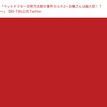
「ペットドクター花咲万太郎の事件カルテ2～お隣さんは殺人犯！？
～」【BS-TBS公式 Twitter
『ペ
コメントする
ッ
ト
ド
ク
タ
ー
花
咲
万
太
郎
の
事
件
カ