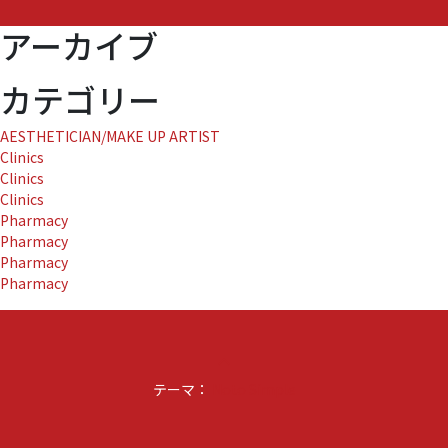
ル
アーカイブ
テ
2
～
カテゴリー
お
隣
AESTHETICIAN/MAKE UP ARTIST
さ
Clinics
ん
Clinics
は
Clinics
殺
Pharmacy
人
Pharmacy
犯！？
Pharmacy
～
Pharmacy
の
タ
イ
ア
keyboard_arrow_up
ッ
テーマ：
プ』
Noto Simple
に