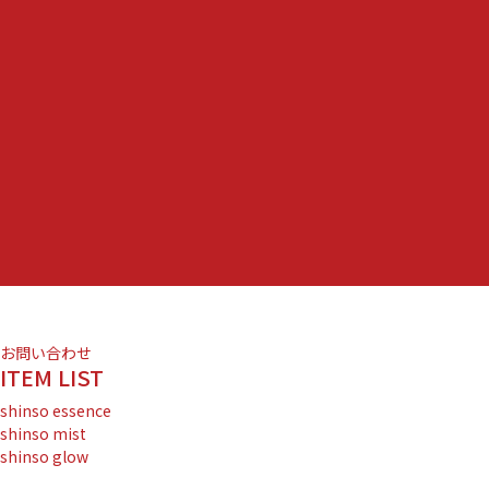
お問い合わせ
ITEM LIST
shinso essence
shinso mist
shinso glow