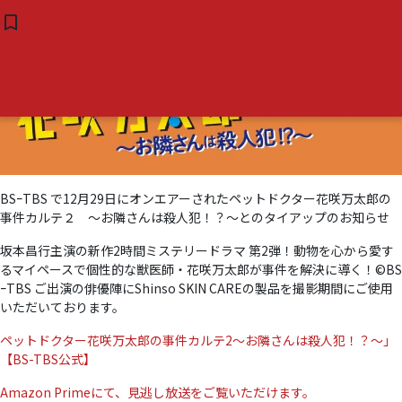
タグ:
#中山優馬
ペットドクター花咲万太郎の
bookmark_border
( 0 )
事件カルテ2～お隣さんは殺人
犯！？～のタイアップ
BSｰTBS で12月29日にオンエアーされたペットドクター花咲万太郎の
事件カルテ２ ～お隣さんは殺人犯！？～とのタイアップのお知らせ
坂本昌行主演の新作2時間ミステリードラマ 第2弾！動物を心から愛す
るマイペースで個性的な獣医師・花咲万太郎が事件を解決に導く！©BS
ｰTBS ご出演の俳優陣にShinso SKIN CAREの製品を撮影期間にご使用
いただいております。
ペットドクター花咲万太郎の事件カルテ2～お隣さんは殺人犯！？～」
【BS-TBS公式】
Amazon Primeにて、見逃し放送をご覧いただけます。