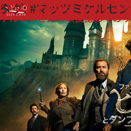
タグ:
#マッツミケルセン
いよいよ4月8日、日本公開
bookmark_border
ケルセンさんの映画撮影でのサ