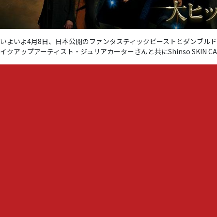
いよいよ4月8日、日本公開のファンタスティックビーストとダンブル
イクアップアーティスト・ジュリアカーターさんと共にShinso SKIN 