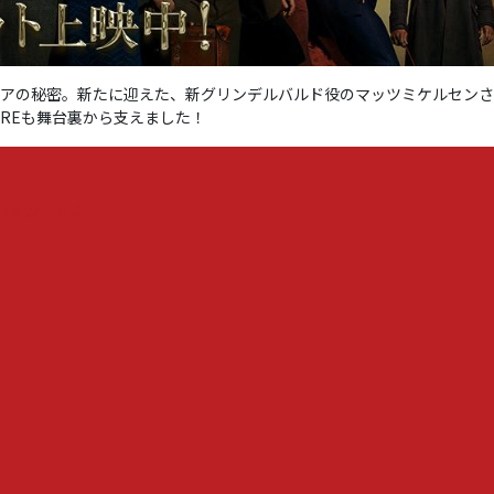
ドアの秘密。新たに迎えた、新グリンデルバルド役のマッツミケルセン
CAREも舞台裏から支えました！
『い
コメントする
よ
い
よ
4
月
8
日、
日
本
公
開
の