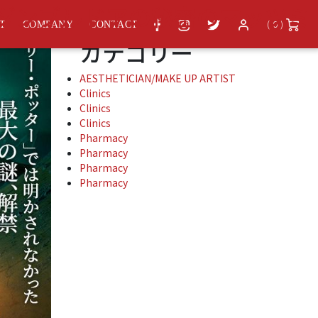
アーカイブ
とダンブルドアの秘密のマッツミ
( 0 )
ST
COMPANY
CONTACT
カテゴリー
AESTHETICIAN/MAKE UP ARTIST
Clinics
Clinics
Clinics
Pharmacy
Pharmacy
Pharmacy
Pharmacy