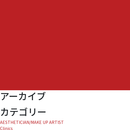
リ
ゾ
ー
ツ
＆
ス
テ
イ
株
式
会
社
が
ヒ
ル
アーカイブ
ト
ン
の
カテゴリー
ラ
グ
AESTHETICIAN/MAKE UP ARTIST
ジ
Clinics
ュ