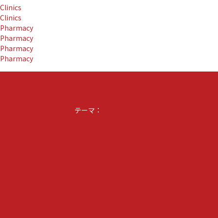
Clinics
ア
Clinics
リ
Pharmacy
ー
Pharmacy
ブ
Pharmacy
ラ
Pharmacy
ン
ド
ホ
テ
keyboard_arrow_up
ル
テーマ：
「ROKU
Noto Simple
KYOTO,
LXR
Hotels
＆
Resorts」
を
９
月
１
６