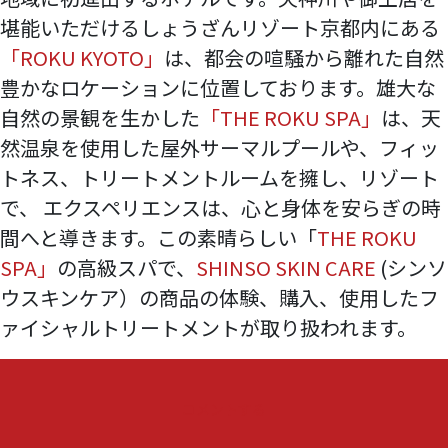
堪能いただけるしょうざんリゾート京都内にある
「ROKU KYOTO」
は、都会の喧騒から離れた自然
豊かなロケーションに位置しております。雄大な
自然の景観を生かした
「THE ROKU SPA」
は、天
然温泉を使用した屋外サーマルプールや、フィッ
トネス、トリートメントルームを擁し、リゾート
で、 エクスペリエンスは、心と身体を安らぎの時
間へと導きます。この素晴らしい「
THE ROKU
SPA」
の高級スパで、
SHINSO SKIN CARE
(シンソ
ウスキンケア）の商品の体験、購入、使用したフ
ァイシャルトリートメントが取り扱われます。
『東
コメントする
急