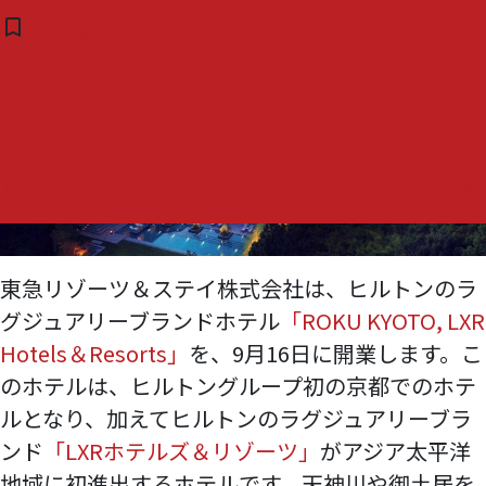
タグ:
ヒルトン
東急リゾーツ＆ステイ株式会
bookmark_border
( 0 )
社 がヒルトンのラグジュアリ
ーブランドホテル「ROKU
KYOTO, LXR Hotels＆
Resorts」を９月１６日に開業
東急リゾーツ＆ステイ株式会社は、ヒルトンのラ
グジュアリーブランドホテル
「ROKU KYOTO, LXR
Hotels＆Resorts」
を、9月16日に開業します。こ
のホテルは、ヒルトングループ初の京都でのホテ
ルとなり、加えてヒルトンのラグジュアリーブラ
ンド
「LXRホテルズ＆リゾーツ」
がアジア太平洋
地域に初進出するホテルです。天神川や御土居を