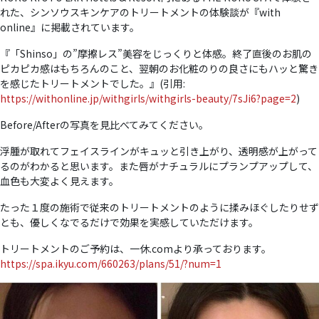
れた、シンソウスキンケアのトリートメントの体験談が『with
online』に掲載されています。
『「Shinso」の”摩擦レス”美容をじっくりと体感。終了直後のお肌の
ピカピカ感はもちろんのこと、翌朝のお化粧のりの良さにもハッと驚き
を感じたトリートメントでした。』(引用:
https://withonline.jp/withgirls/withgirls-beauty/7sJi6?page=2
)
Before/Afterの写真を見比べてみてください。
浮腫が取れてフェイスラインがキュッと引き上がり、透明感が上がって
るのがわかると思います。また唇がナチュラルにプランプアップして、
血色も大変よく見えます。
たった１度の施術で従来のトリートメントのように揉みほぐしたりせず
とも、優しくなでるだけで効果を実感していただけます。
トリートメントのご予約は、一休.comより承っております。
https://spa.ikyu.com/660263/plans/51/?num=1