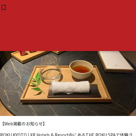
タグ:
#ヒト幹細胞美容
『with online』で,シンソウ
Shinso Glowing Lift Up（シ
bookmark_border
bookmark_border
( 0 )
スキンケアのトリートメント体
ンソー グロウイング リフトア
験が掲載
ップ） 60分 – ROKU KYOTO
HOTEL
【Web掲載のお知らせ】
ROKU KYOTO LXR Hotels & Resort内にあるTHE ROKU SPAで体験さ