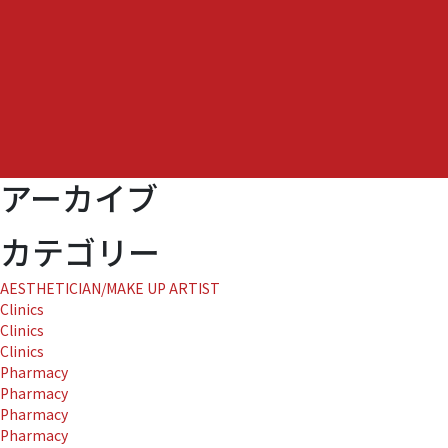
ウ
イ
ン
グ
リ
フ
ト
ア
アーカイブ
ッ
プ）
60
カテゴリー
分
–
AESTHETICIAN/MAKE UP ARTIST
ROKU
Clinics
KYOTO
Clinics
HOTEL』
Clinics
に
Pharmacy
Pharmacy
Pharmacy
Pharmacy