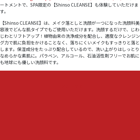
ートメントで、SPA限定の【Shinso CLEANSE】も体験していただけま
す。
【Shinso CLEANSE】は、メイク落としと洗顔が一つになった洗顔料美
容液でどんな肌タイプでもご使用いただけます。洗顔するだけで、じわ
じわとリフトアップ！植物由来の洗浄成分を配合し、適度なクレンジン
グ力で肌に負担をかけることなく、落ちにくいメイクもすっきりと落と
します。保湿成分をたっぷり配合しているので、洗い上がりはしっとり
なめらかな素肌に。パラベン、アルコール、石油活性剤フリーでお肌に
も地球にも優しい洗顔料です。
『Shinso
コメントする
Glowing
Lift
Up（シ
ン
ソ
ー
グ
ロ