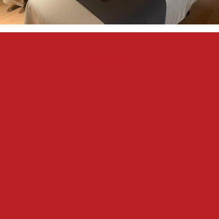
『『with
コメントする
online』
で,
シ
ン
ソ
ウ
ス
キ
ン
ケ
ア
の
ト
リ
ー