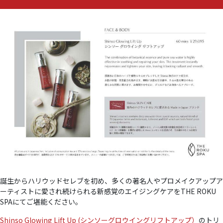
ト
メ
ン
ト
体
験
が
掲
載』
に
誕生からハリウッドセレブを初め、多くの著名人やプロメイクアップア
ーティストに愛され続けられる新感覚のエイジングケアをTHE ROKU
SPAにてご堪能ください。
Shinso Glowing Lift Up (シンソーグロウイングリフトアップ）
のトリ