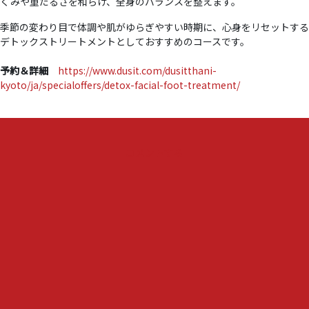
くみや重だるさを和らげ、全身のバランスを整えます。
季節の変わり目で体調や肌がゆらぎやすい時期に、心身をリセットする
デトックストリートメントとしておすすめのコースです。
予約＆詳細
https://www.dusit.com/dusitthani-
kyoto/ja/specialoffers/detox-facial-foot-treatment/
『【デ
コメントする
ュ
シ
タ
ニ
京
都
】
デ
ト
ッ