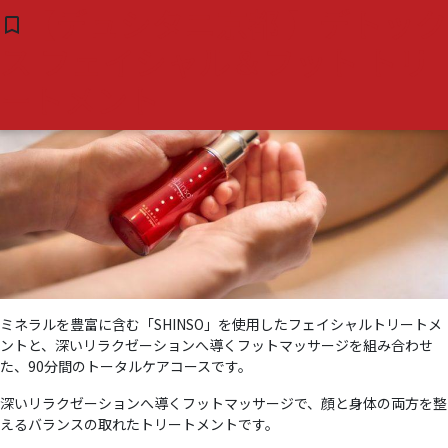
タグ:
#デュシタニ 京都
【デュシタニ京都 】デトック
bookmark_border
( 0 )
ス フェイシャル＆フット トリ
ートメント
ミネラルを豊富に含む「SHINSO」を使用したフェイシャルトリートメ
ントと、深いリラクゼーションへ導くフットマッサージを組み合わせ
た、90分間のトータルケアコースです。
深いリラクゼーションへ導くフットマッサージで、顔と身体の両方を整
えるバランスの取れたトリートメントです。