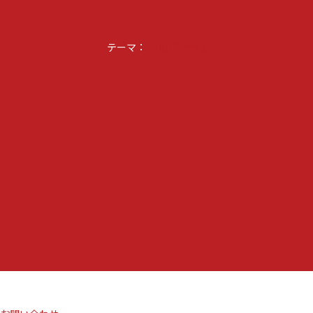
keyboard_arrow_up
テーマ：
Noto Simple