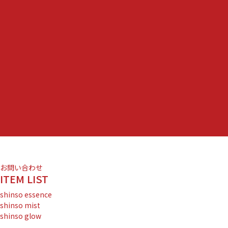
お問い合わせ
ITEM LIST
shinso essence
shinso mist
shinso glow