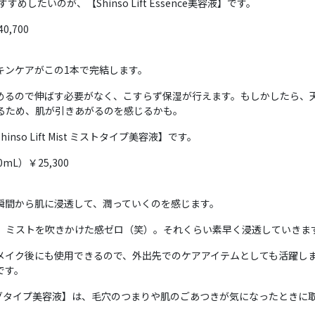
めしたいのが、【Shinso Lift Essence美容液】です。
0,700
キンケアがこの1本で完結します。
めるので伸ばす必要がなく、こすらず保湿が行えます。もしかしたら、
るため、肌が引きあがるのを感じるかも。
o Lift Mist ミストタイプ美容液】です。
0mL）￥25,300
瞬間から肌に浸透して、潤っていくのを感じます。
、ミストを吹きかけた感ゼロ（笑）。それくらい素早く浸透していきま
メイク後にも使用できるので、外出先でのケアアイテムとしても活躍し
です。
ピーリングタイプ美容液】は、毛穴のつまりや肌のごあつきが気になったとき