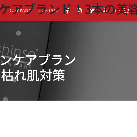
ンケアブランド！3本の美
( 0 )
ST
COMPANY
CONTACT
キンケアブラン
の枯れ肌対策