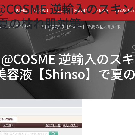
COSME 逆輸入のスキ
HOME
ABOUT
ITEM
MEDIA
NEWS
SHOP LI
】で夏の枯れ肌対策
のスキンケアブランド！3本の美容液【Shinso】で夏の枯れ肌対策
@COSME 逆輸入のス
美容液【Shinso】で夏