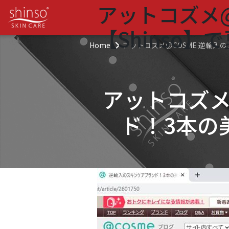
アットコズメ@
【Shinso
Home
アットコズメ@COSME 逆輸入
アットコズメ
ド！3本の