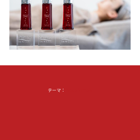
keyboard_arrow_up
テーマ：
Noto Simple