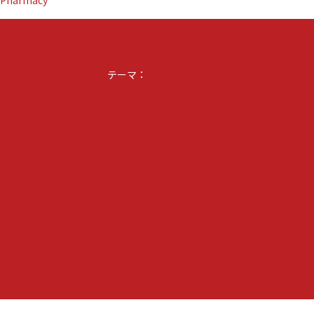
keyboard_arrow_up
テーマ：
Noto Simple